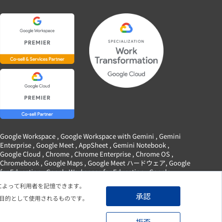
Google Workspace , Google Workspace with Gemini , Gemini
Enterprise , Google Meet , AppSheet , Gemini Notebook ,
Google Cloud , Chrome , Chrome Enterprise , Chrome OS ,
Chromebook , Google Maps , Google Meet ハードウェア, Google
for Education , Google Workspace for Education , Google
Classroom , および Google ドライブ は Google LLC の商標です。
れによって利用者を記憶できます。
承認
目的として使用されるものです。
拒否