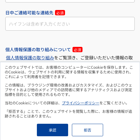
日中ご連絡可能な連絡先
必須
個人情報保護の取り組みについて
必須
個人情報保護の取り組み
をご覧頂き、ご登録いただいた情報の取
り扱いについて ご確認、ご同意のうえ、フォームをご送信くださ
このウェブサイトでは、お客様のコンピューターにCookieを保存します。こ
のCookieは、ウェブサイトの利用に関する情報を収集するために使用され、
い。
これによって利用者を記憶できます。
同意する
この情報は、ブラウジング環境の改善およびカスタマイズ、およびこのウェ
ブサイトおよび他のメディアでの訪問者に関するアナリティクスおよび測定
指標を目的として使用されるものです。
当社のCookieについての詳細は、
プライバシーポリシー
をご覧ください。
「拒否する」ことで、このウェブサイトを閲覧した際に、お客様の情報が追
跡されることはありません。
承認
拒否
無料ダウンロードはこちら
Copyright © 2026 DSK.
All Rights Reserved.