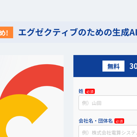
エグゼクティブのための生成A
め!
3
無料
姓
必須
会社名・団体名
必須