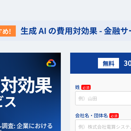
生成 AI の費用対効果 - 金融
め!
3
無料
姓
必須
会社名・団体名
必須