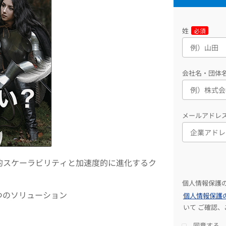
姓
必須
会社名・団体
メールアドレ
orm）の圧倒的スケーラビリティと加速度的に進化するク
個人情報保護
の6つのソリューション
個人情報保護
いて ご確認
同意する