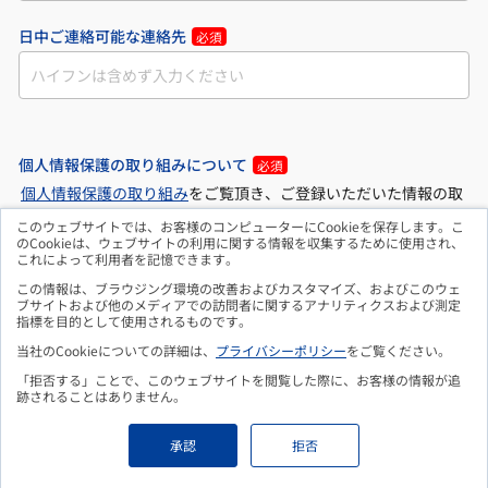
日中ご連絡可能な連絡先
必須
個人情報保護の取り組みについて
必須
個人情報保護の取り組み
をご覧頂き、ご登録いただいた情報の取
り扱いについて ご確認、ご同意のうえ、フォームをご送信くださ
このウェブサイトでは、お客様のコンピューターにCookieを保存します。こ
のCookieは、ウェブサイトの利用に関する情報を収集するために使用され、
い。
これによって利用者を記憶できます。
この情報は、ブラウジング環境の改善およびカスタマイズ、およびこのウェ
同意する
ブサイトおよび他のメディアでの訪問者に関するアナリティクスおよび測定
指標を目的として使用されるものです。
当社のCookieについての詳細は、
プライバシーポリシー
をご覧ください。
「拒否する」ことで、このウェブサイトを閲覧した際に、お客様の情報が追
跡されることはありません。
承認
拒否
無料ダウンロードはこちら
Copyright © 2026 DSK.
All Rights Reserved.