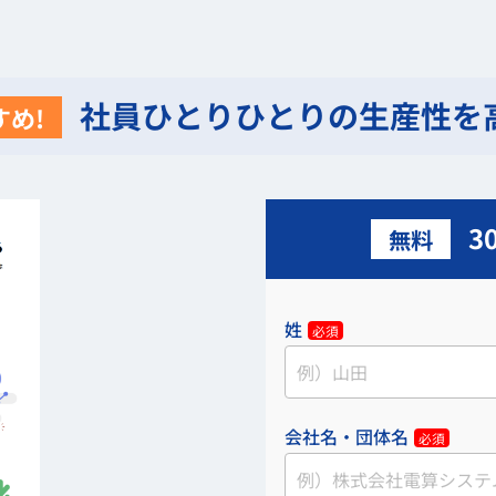
社員ひとりひとりの生産性を
すめ!
3
無料
姓
必須
会社名・団体名
必須